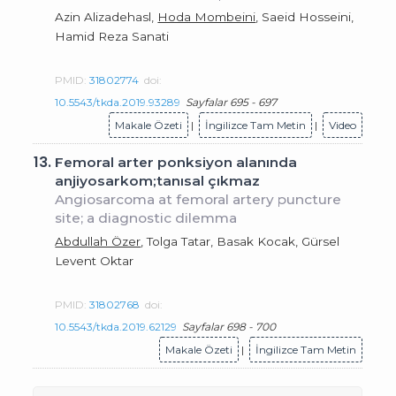
Azin Alizadehasl,
Hoda Mombeini
, Saeid Hosseini,
Hamid Reza Sanati
PMID:
31802774
doi:
10.5543/tkda.2019.93289
Sayfalar 695 - 697
Makale Özeti
|
İngilizce Tam Metin
|
Video
13.
Femoral arter ponksiyon alanında
anjiyosarkom;tanısal çıkmaz
Angiosarcoma at femoral artery puncture
site; a diagnostic dilemma
Abdullah Özer
, Tolga Tatar, Basak Kocak, Gürsel
Levent Oktar
PMID:
31802768
doi:
10.5543/tkda.2019.62129
Sayfalar 698 - 700
Makale Özeti
|
İngilizce Tam Metin