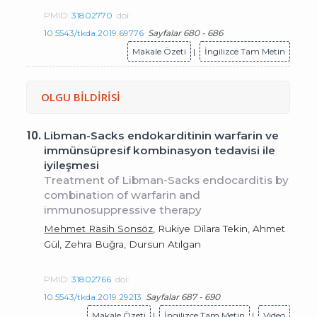
PMID:
31802770
doi:
10.5543/tkda.2019.69776
Sayfalar 680 - 686
Makale Özeti
|
İngilizce Tam Metin
OLGU BİLDİRİSİ
10.
Libman-Sacks endokarditinin warfarin ve
immünsüpresif kombinasyon tedavisi ile
iyileşmesi
Treatment of Libman-Sacks endocarditis by
combination of warfarin and
immunosuppressive therapy
Mehmet Rasih Sonsöz
, Rukiye Dilara Tekin, Ahmet
Gül, Zehra Buğra, Dursun Atılgan
PMID:
31802766
doi:
10.5543/tkda.2019.29213
Sayfalar 687 - 690
Makale Özeti
|
İngilizce Tam Metin
|
Video