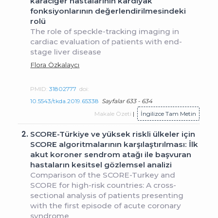
karaciğer hastalarının kardiyak
fonksiyonlarının değerlendirilmesindeki
rolü
The role of speckle-tracking imaging in
cardiac evaluation of patients with end-
stage liver disease
Flora Özkalaycı
PMID:
31802777
doi:
10.5543/tkda.2019.65338
Sayfalar 633 - 634
Makale Özeti
|
İngilizce Tam Metin
2.
SCORE-Türkiye ve yüksek riskli ülkeler için
SCORE algoritmalarının karşılaştırılması: İlk
akut koroner sendrom atağı ile başvuran
hastaların kesitsel gözlemsel analizi
Comparison of the SCORE-Turkey and
SCORE for high-risk countries: A cross-
sectional analysis of patients presenting
with the first episode of acute coronary
syndrome