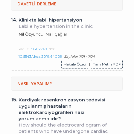
DAVETLİ DERLEME
14.
Klinikte labil hipertansiyon
Labile hypertension in the clinic
Nil Özyüncü,
Nail Çağlar
PMID:
31802769
doi:
10.5543/tkda.2019.64009
Sayfalar 701 - 704
Makale Özeti
|
Tam Metin PDF
NASIL YAPALIM?
15.
Kardiyak resenkronizasyon tedavisi
uygulanmış hastaların
elektrokardiyografileri nasıl
yorumlanmalıdır?
How should the electrocardiogram of
patients who have undergone cardiac