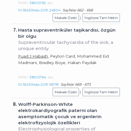
PMID:
31802765
doi:
10.5543/tkda.2019.24804
Sayfalar 662 - 668
Makale Özeti
|
İngilizce Tam Metin
7.
Hasta supraventriküler taşikardisi, özgün
bir olgu
Supraventricular tachycardia of the sick, a
unique entity
Fuad J Habash
, Peyton Card, Mohammed Eid
Madmani, Bradley Boye, Hakan Paydak
PMID:
31802764
doi:
10.5543/tkda.2019.16978
Sayfalar 669 - 673
Makale Özeti
|
İngilizce Tam Metin
8.
Wolff-Parkinson-White
elektrokardiyografik paterni olan
asemptomatik çocuk ve ergenlerin
elektrofizyolojik özellikleri
Electrophysiological properties of