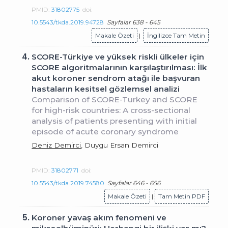
PMID:
31802775
doi:
10.5543/tkda.2019.94728
Sayfalar 638 - 645
Makale Özeti
|
İngilizce Tam Metin
4.
SCORE-Türkiye ve yüksek riskli ülkeler için
SCORE algoritmalarının karşılaştırılması: İlk
akut koroner sendrom atağı ile başvuran
hastaların kesitsel gözlemsel analizi
Comparison of SCORE-Turkey and SCORE
for high-risk countries: A cross-sectional
analysis of patients presenting with initial
episode of acute coronary syndrome
Deniz Demirci
, Duygu Ersan Demirci
PMID:
31802771
doi:
10.5543/tkda.2019.74580
Sayfalar 646 - 656
Makale Özeti
|
Tam Metin PDF
5.
Koroner yavaş akım fenomeni ve