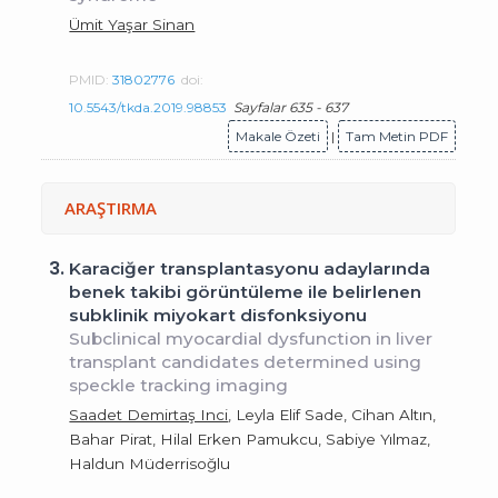
Ümit Yaşar Sinan
PMID:
31802776
doi:
10.5543/tkda.2019.98853
Sayfalar 635 - 637
Makale Özeti
|
Tam Metin PDF
ARAŞTIRMA
3.
Karaciğer transplantasyonu adaylarında
benek takibi görüntüleme ile belirlenen
subklinik miyokart disfonksiyonu
Subclinical myocardial dysfunction in liver
transplant candidates determined using
speckle tracking imaging
Saadet Demirtaş Inci
, Leyla Elif Sade, Cihan Altın,
Bahar Pirat, Hilal Erken Pamukcu, Sabiye Yılmaz,
Haldun Müderrisoğlu