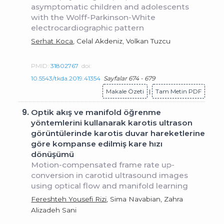
asymptomatic children and adolescents
with the Wolff-Parkinson-White
electrocardiographic pattern
Serhat Koca
, Celal Akdeniz, Volkan Tuzcu
PMID:
31802767
doi:
10.5543/tkda.2019.41354
Sayfalar 674 - 679
Makale Özeti
|
Tam Metin PDF
9.
Optik akış ve manifold öğrenme
yöntemlerini kullanarak karotis ultrason
görüntülerinde karotis duvar hareketlerine
göre kompanse edilmiş kare hızı
dönüşümü
Motion-compensated frame rate up-
conversion in carotid ultrasound images
using optical flow and manifold learning
Fereshteh Yousefi Rizi
, Sima Navabian, Zahra
Alizadeh Sani