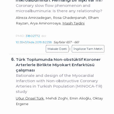
mikroalbüminüri: Herhangi bir ilişki var mı?
Coronary slow flow phenomenon and
microalbuminuria: Is there any relationship?
Alireza Amirzadegan, Rosa Ghaderpanah, Elham
Rayzan, Arya Aminorroaya,
Masih Tajdini
PMID:
31802772
doi:
10.5543/tkda.2019.82258
Sayfalar 657 - 661
Makale Özeti
|
İngilizce Tam Metin
6.
Türk Toplumunda Non-obstüktif Koroner
Arterlerle Birlikte Miyokart Enfarktüsü
çalışması
Rationale and design of the Myocardial
Infarction with Non-obstructive Coronary
Arteries in Turkish Population (MINOCA-TR)
study
Uğur Önsel Türk
, Mehdi Zoghi, Emin Alioğlu, Oktay
Ergene