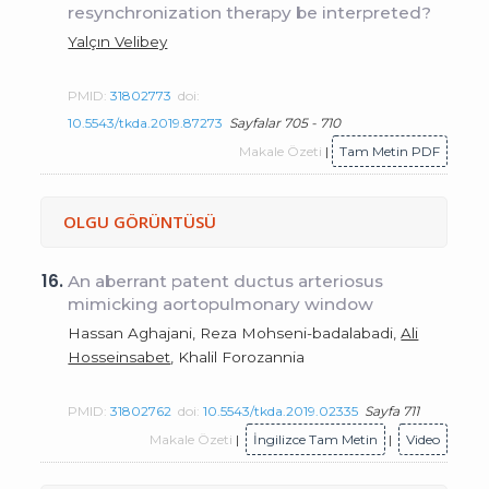
resynchronization therapy be interpreted?
Yalçın Velibey
PMID:
31802773
doi:
10.5543/tkda.2019.87273
Sayfalar 705 - 710
Makale Özeti
|
Tam Metin PDF
OLGU GÖRÜNTÜSÜ
16.
An aberrant patent ductus arteriosus
mimicking aortopulmonary window
Hassan Aghajani, Reza Mohseni-badalabadi,
Ali
Hosseinsabet
, Khalil Forozannia
PMID:
31802762
doi:
10.5543/tkda.2019.02335
Sayfa 711
Makale Özeti
|
İngilizce Tam Metin
|
Video