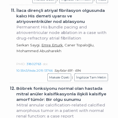
11.
İlaca dirençli atriyal fibrilasyon olgusunda
kalıcı His demeti uyarısı ve
atriyoventriküler nod ablasyonu
Permanent His bundle pacing and
atrioventricular node ablation in a case with
drug-refractory atrial fibrillation
Serkan Saygi,
Emre Erturk
, Caner Topaloğlu,
Mohammed Abusharekh
PMID:
31802763
doi:
10.5543/tkda.2019.13766
Sayfalar 691 - 694
Makale Özeti
|
İngilizce Tam Metin
12.
Böbrek fonksiyonu normal olan hastada
mitral anüler kalsifikasyonla ilişkili kalsifiye
amorf tümör: Bir olgu sunumu
Mitral annular calcification-related calcified
amorphous tumor in a patient with normal
renal function: a case report