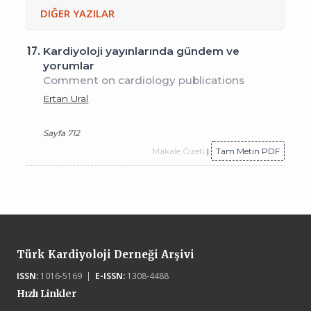
DIĞER YAZILAR
17.
Kardiyoloji yayınlarında gündem ve
yorumlar
Comment on cardiology publications
Ertan Ural
Sayfa 712
Makale Özeti
|
Tam Metin PDF
Türk Kardiyoloji Derneği Arşivi
ISSN:
1016-5169 |
E-ISSN:
1308-4488
Hızlı Linkler