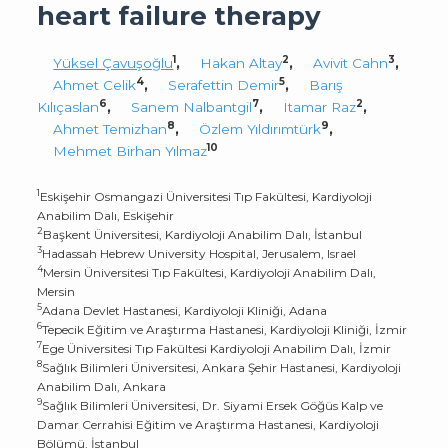
heart failure therapy
1
2
3
Yüksel Çavuşoğlu
,
Hakan Altay
,
Avivit Cahn
,
4
5
Ahmet Celik
,
Serafettin Demir
,
Barış
6
7
2
Kılıçaslan
,
Sanem Nalbantgil
,
Itamar Raz
,
8
9
Ahmet Temizhan
,
Özlem Yıldırımtürk
,
10
Mehmet Birhan Yılmaz
1
Eskişehir Osmangazi Üniversitesi Tıp Fakültesi, Kardiyoloji
Anabilim Dalı, Eskişehir
2
Başkent Üniversitesi, Kardiyoloji Anabilim Dalı, İstanbul
3
Hadassah Hebrew University Hospital, Jerusalem, Israel
4
Mersin Üniversitesi Tıp Fakültesi, Kardiyoloji Anabilim Dalı,
Mersin
5
Adana Devlet Hastanesi, Kardiyoloji Kliniği, Adana
6
Tepecik Eğitim ve Araştırma Hastanesi, Kardiyoloji Kliniği, İzmir
7
Ege Üniversitesi Tıp Fakültesi Kardiyoloji Anabilim Dalı, İzmir
8
Sağlık Bilimleri Üniversitesi, Ankara Şehir Hastanesi, Kardiyoloji
Anabilim Dalı, Ankara
9
Sağlık Bilimleri Üniversitesi, Dr. Siyami Ersek Göğüs Kalp ve
Damar Cerrahisi Eğitim ve Araştırma Hastanesi, Kardiyoloji
Bölümü, İstanbul