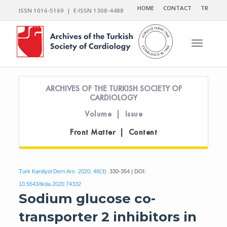
HOME
CONTACT
TR
ISSN 1016-5169 | E-ISSN 1308-4488
Toggle n
ARCHIVES OF THE TURKISH SOCIETY OF
CARDIOLOGY
Volume | Issue
Front Matter | Content
Turk Kardiyol Dern Ars. 2020; 48(3):
330-354 | DOI:
10.5543/tkda.2020.74332
Sodium glucose co-
transporter 2 inhibitors in